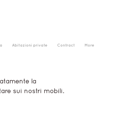
a
Abitazioni private
Contract
More
atamente la
re sui nostri mobili.